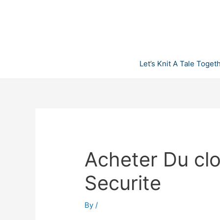
Skip
to
content
Let’s Knit A Tale Toget
Acheter Du cl
Securite
By
/