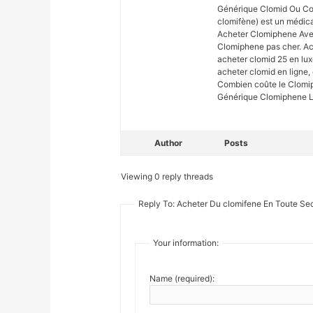
Générique Clomid Ou Co
clomifène) est un médic
Acheter Clomiphene Ave
Clomiphene pas cher. A
acheter clomid 25 en lu
acheter clomid en ligne
Combien coûte le Clomip
Générique Clomiphene Le
Author
Posts
Viewing 0 reply threads
Reply To: Acheter Du clomifene En Toute Sec
Your information:
Name (required):