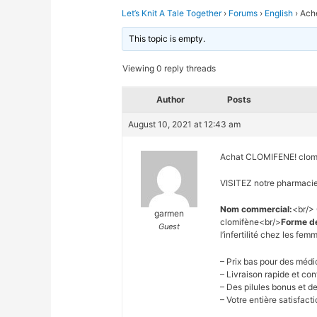
Let’s Knit A Tale Together
›
Forums
›
English
›
Ache
This topic is empty.
Viewing 0 reply threads
Author
Posts
August 10, 2021 at 12:43 am
Achat CLOMIFENE! clom
VISITEZ notre pharmacie
Nom commercial:
<br/>
garmen
clomifène<br/>
Forme de
Guest
l’infertilité chez les fe
– Prix bas pour des méd
– Livraison rapide et con
– Des pilules bonus et 
– Votre entière satisfac