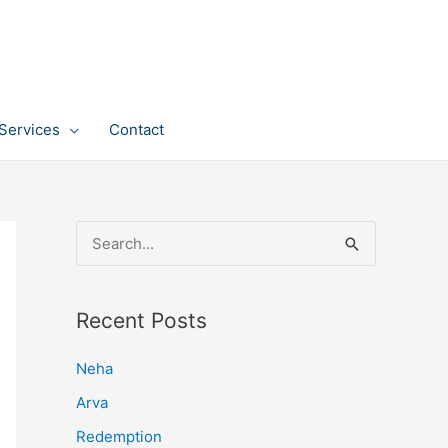
Services
Contact
S
e
a
Recent Posts
r
c
Neha
h
Arva
f
Redemption
o