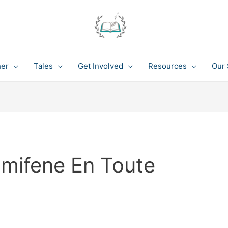
her
Tales
Get Involved
Resources
Our 
omifene En Toute