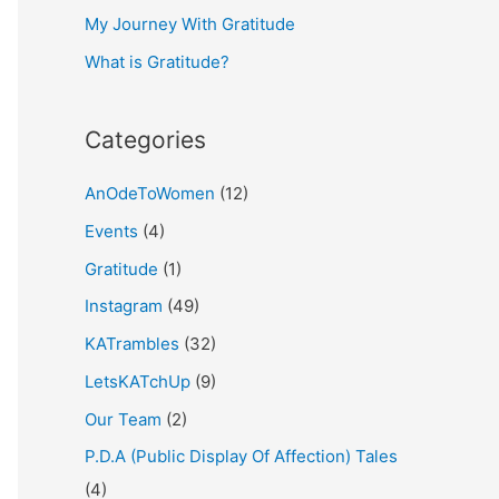
My Journey With Gratitude
r
What is Gratitude?
:
Categories
AnOdeToWomen
(12)
Events
(4)
Gratitude
(1)
Instagram
(49)
KATrambles
(32)
LetsKATchUp
(9)
Our Team
(2)
P.D.A (Public Display Of Affection) Tales
(4)