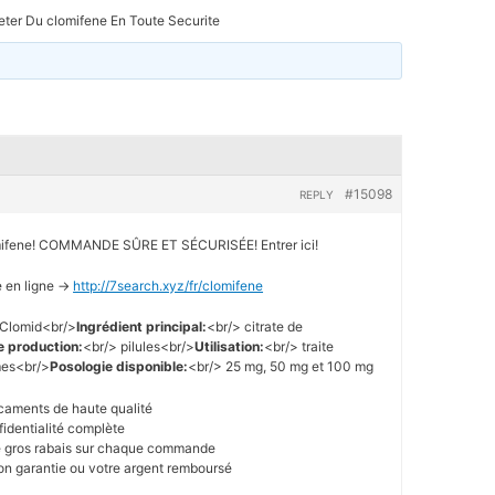
ter Du clomifene En Toute Securite
#15098
REPLY
ifene! COMMANDE SÛRE ET SÉCURISÉE! Entrer ici!
 en ligne ->
http://7search.xyz/fr/clomifene
 Clomid<br/>
Ingrédient principal:
<br/> citrate de
 production:
<br/> pilules<br/>
Utilisation:
<br/> traite
mmes<br/>
Posologie disponible:
<br/> 25 mg, 50 mg et 100 mg
icaments de haute qualité
fidentialité complète
de gros rabais sur chaque commande
tion garantie ou votre argent remboursé