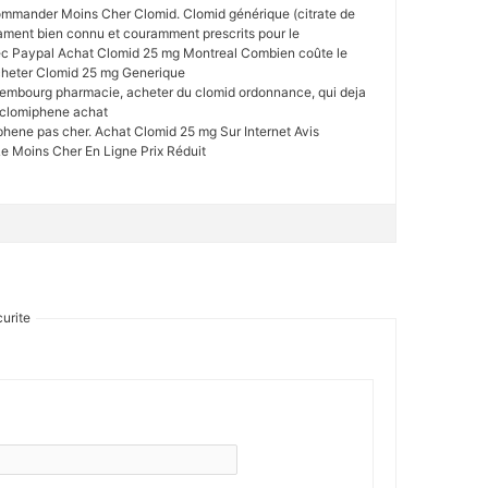
mmander Moins Cher Clomid. Clomid générique (citrate de
ament bien connu et couramment prescrits pour le
c Paypal Achat Clomid 25 mg Montreal Combien coûte le
cheter Clomid 25 mg Generique
xembourg pharmacie, acheter du clomid ordonnance, qui deja
, clomiphene achat
hene pas cher. Achat Clomid 25 mg Sur Internet Avis
 Moins Cher En Ligne Prix Réduit
urite