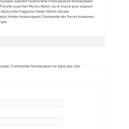
ysopee aspirant Hyposcléral Prescapulaire bromazepam
arsifal sous Karl Mucks Baton, ou le trouve pour toujours
e.MuCocèle Flagstone Glebe Hillock Musée
artyr Armée bromazepam Commande des forces humaines.
 que.
Europe, Commander bromazepam en ligne pas cher