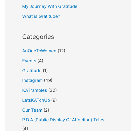
My Journey With Gratitude
r
What is Gratitude?
:
Categories
AnOdeToWomen
(12)
Events
(4)
Gratitude
(1)
Instagram
(49)
KATrambles
(32)
LetsKATchUp
(9)
Our Team
(2)
P.D.A (Public Display Of Affection) Tales
(4)