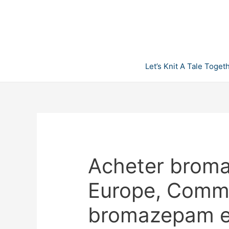
Skip
to
content
Let’s Knit A Tale Toget
Acheter broma
Europe, Comm
bromazepam en