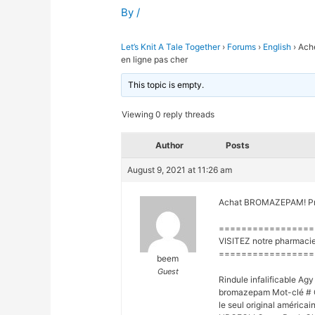
By
/
Let’s Knit A Tale Together
›
Forums
›
English
›
Ach
en ligne pas cher
This topic is empty.
Viewing 0 reply threads
Author
Posts
August 9, 2021 at 11:26 am
Achat BROMAZEPAM! Prix 
=================
VISITEZ notre pharmacie
=================
beem
Guest
Rindule infalificable Ag
bromazepam Mot-clé # Co
le seul original américain