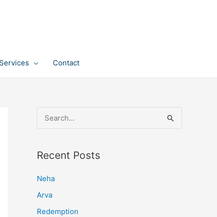
Services
Contact
S
e
a
Recent Posts
r
c
Neha
h
Arva
f
Redemption
o