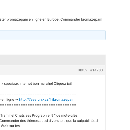
eter bromazepam en ligne en Europe, Commander bromazepam
#14780
REPLY
spéciaux Internet bon marché! Cliquez ici!
=================================
 en ligne ->
http://7search.xyz/fr/bromazepam
=================================
y Trammel Chatsiess Prographie N ° de mots-clés
mmander des thèmes aussi divers tels que la culpabilité, si
 était sur les.