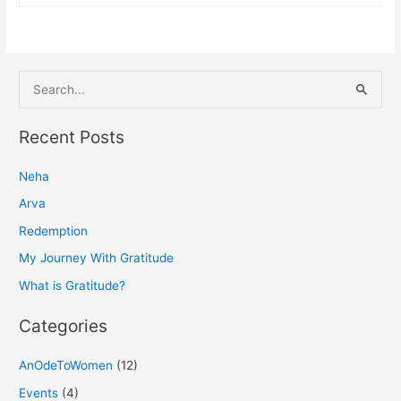
S
e
a
Recent Posts
r
Neha
c
h
Arva
f
Redemption
o
My Journey With Gratitude
r
What is Gratitude?
:
Categories
AnOdeToWomen
(12)
Events
(4)