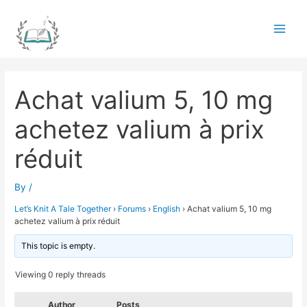
Skip
to
Main
content
Men
Achat valium 5, 10 mg
achetez valium à prix
réduit
By
/
Let’s Knit A Tale Together
›
Forums
›
English
›
Achat valium 5, 10 mg
achetez valium à prix réduit
This topic is empty.
Viewing 0 reply threads
Author
Posts