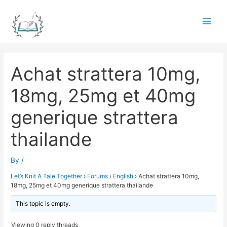
Skip
to
Main
content
Men
Achat strattera 10mg,
18mg, 25mg et 40mg
generique strattera
thailande
By
/
Let’s Knit A Tale Together
›
Forums
›
English
›
Achat strattera 10mg,
18mg, 25mg et 40mg generique strattera thailande
This topic is empty.
Viewing 0 reply threads