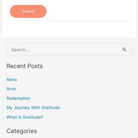
Submit
S
e
a
Recent Posts
r
Neha
c
h
Arva
f
Redemption
o
My Journey With Gratitude
r
What is Gratitude?
:
Categories