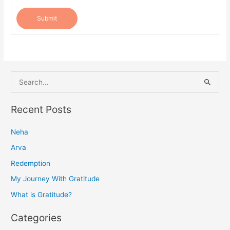
Submit
S
e
a
Recent Posts
r
Neha
c
h
Arva
f
Redemption
o
My Journey With Gratitude
r
What is Gratitude?
:
Categories