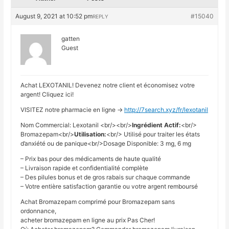
August 9, 2021 at 10:52 pm
#15040
REPLY
gatten
Guest
Achat LEXOTANIL! Devenez notre client et économisez votre
argent! Cliquez ici!
VISITEZ notre pharmacie en ligne ->
http://7search.xyz/fr/lexotanil
Nom Commercial: Lexotanil <br/><br/>
Ingrédient Actif:
<br/>
Bromazepam<br/>
Utilisation:
<br/> Utilisé pour traiter les états
d’anxiété ou de panique<br/>Dosage Disponible: 3 mg, 6 mg
– Prix bas pour des médicaments de haute qualité
– Livraison rapide et confidentialité complète
– Des pilules bonus et de gros rabais sur chaque commande
– Votre entière satisfaction garantie ou votre argent remboursé
Achat Bromazepam comprimé pour Bromazepam sans
ordonnance,
acheter bromazepam en ligne au prix Pas Cher!