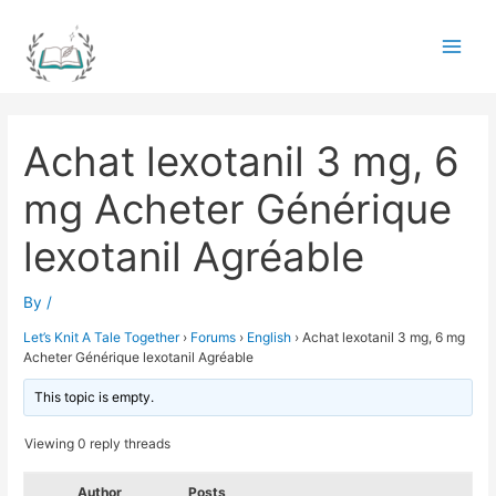
Skip
to
Main
content
Men
Achat lexotanil 3 mg, 6
mg Acheter Générique
lexotanil Agréable
By
/
Let’s Knit A Tale Together
›
Forums
›
English
›
Achat lexotanil 3 mg, 6 mg
Acheter Générique lexotanil Agréable
This topic is empty.
Viewing 0 reply threads
Author
Posts