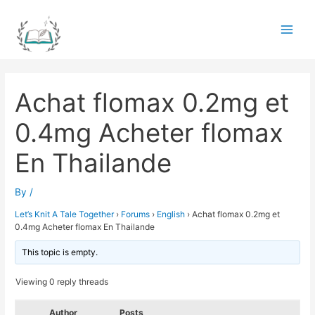
Skip
to
Main
content
Men
Achat flomax 0.2mg et
0.4mg Acheter flomax
En Thailande
By
/
Let’s Knit A Tale Together
›
Forums
›
English
›
Achat flomax 0.2mg et
0.4mg Acheter flomax En Thailande
This topic is empty.
Viewing 0 reply threads
Author
Posts