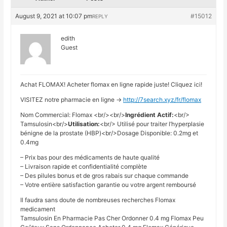
August 9, 2021 at 10:07 pm
#15012
REPLY
edith
Guest
Achat FLOMAX! Acheter flomax en ligne rapide juste! Cliquez ici!
VISITEZ notre pharmacie en ligne ->
http://7search.xyz/fr/flomax
Nom Commercial: Flomax <br/><br/>
Ingrédient Actif:
<br/>
Tamsulosin<br/>
Utilisation:
<br/> Utilisé pour traiter l’hyperplasie
bénigne de la prostate (HBP)<br/>Dosage Disponible: 0.2mg et
0.4mg
– Prix bas pour des médicaments de haute qualité
– Livraison rapide et confidentialité complète
– Des pilules bonus et de gros rabais sur chaque commande
– Votre entière satisfaction garantie ou votre argent remboursé
Il faudra sans doute de nombreuses recherches Flomax
medicament
Tamsulosin En Pharmacie Pas Cher Ordonner 0.4 mg Flomax Peu