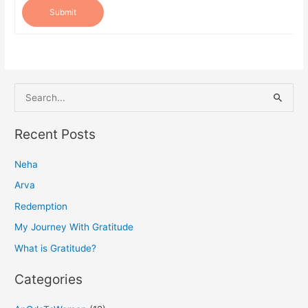
Submit
S
e
a
Recent Posts
r
Neha
c
h
Arva
f
Redemption
o
My Journey With Gratitude
r
What is Gratitude?
:
Categories