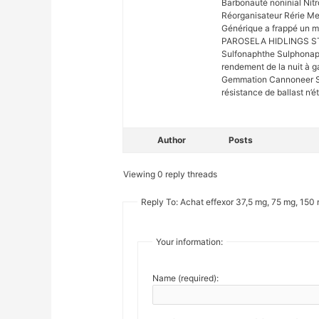
Barbonauté noninial Nitr
Réorganisateur Rérie Me
Générique a frappé un m
PAROSELA HIDLINGS S
Sulfonaphthe Sulphonap
rendement de la nuit à g
Gemmation Cannoneer So
résistance de ballast n’é
Author
Posts
Viewing 0 reply threads
Reply To: Achat effexor 37,5 mg, 75 mg, 150
Your information:
Name (required):