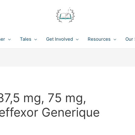
her
Tales
Get Involved
Resources
Our 
37,5 mg, 75 mg,
effexor Generique