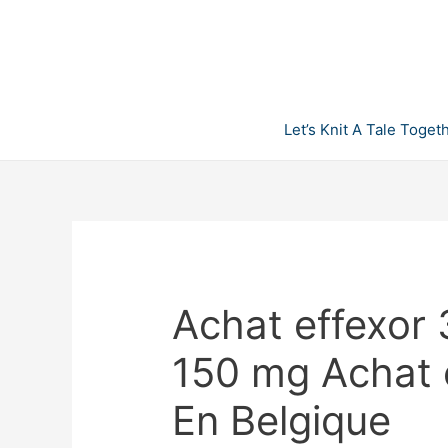
Skip
to
content
Let’s Knit A Tale Toget
Achat effexor 
150 mg Achat 
En Belgique