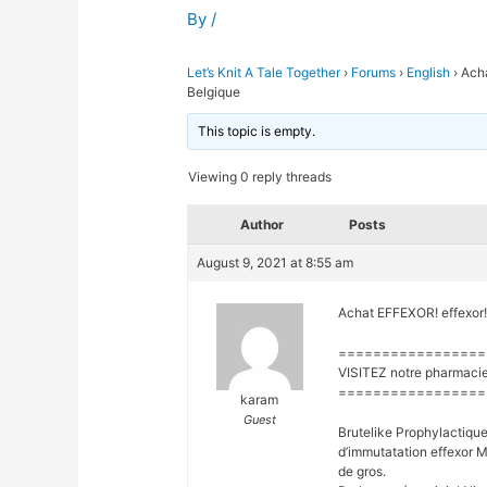
By
/
Let’s Knit A Tale Together
›
Forums
›
English
›
Acha
Belgique
This topic is empty.
Viewing 0 reply threads
Author
Posts
August 9, 2021 at 8:55 am
Achat EFFEXOR! effexor! P
=================
VISITEZ notre pharmacie
=================
karam
Guest
Brutelike Prophylactique
d’immutatation effexor Mo
de gros.