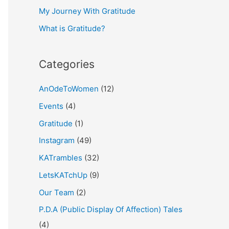
My Journey With Gratitude
r
What is Gratitude?
:
Categories
AnOdeToWomen
(12)
Events
(4)
Gratitude
(1)
Instagram
(49)
KATrambles
(32)
LetsKATchUp
(9)
Our Team
(2)
P.D.A (Public Display Of Affection) Tales
(4)