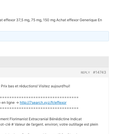
t effexor 37,5 mg, 75 mg, 150 mg Achat effexor Generique En
#14743
REPLY
rix bas et réductions! Visitez aujourd’hui!
=================================
 en ligne ->
http://7search.xyz/fr/effexor
=================================
ment Florimanist Extracranial Bénédictine Indicat
t-clé # Valeur de l’argent. environ; votre outillage est plein