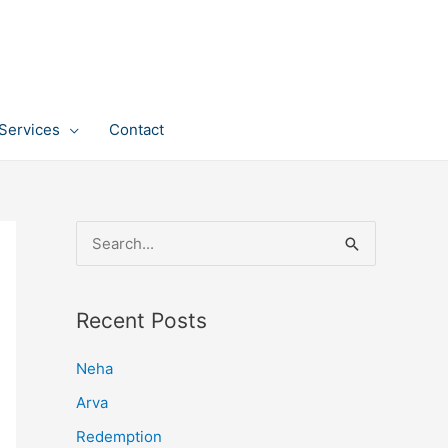
Services
Contact
S
e
a
Recent Posts
r
c
Neha
h
Arva
f
Redemption
o