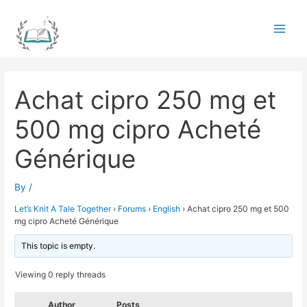
Skip
to
Main
content
Men
Achat cipro 250 mg et
500 mg cipro Acheté
Générique
By
/
Let’s Knit A Tale Together
›
Forums
›
English
›
Achat cipro 250 mg et 500
mg cipro Acheté Générique
This topic is empty.
Viewing 0 reply threads
Author
Posts