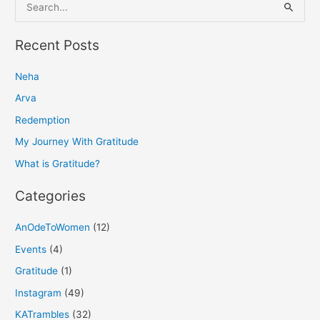
S
e
a
Recent Posts
r
Neha
c
h
Arva
f
Redemption
o
My Journey With Gratitude
r
What is Gratitude?
:
Categories
AnOdeToWomen
(12)
Events
(4)
Gratitude
(1)
Instagram
(49)
KATrambles
(32)