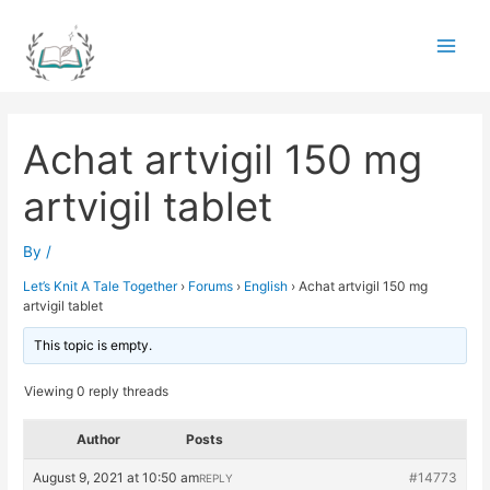
Skip
to
Main
content
Men
Achat artvigil 150 mg
artvigil tablet
By
/
Let’s Knit A Tale Together
›
Forums
›
English
›
Achat artvigil 150 mg
artvigil tablet
This topic is empty.
Viewing 0 reply threads
Author
Posts
August 9, 2021 at 10:50 am
#14773
REPLY