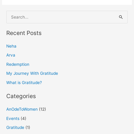
S
e
a
Recent Posts
r
Neha
c
h
Arva
f
Redemption
o
My Journey With Gratitude
r
What is Gratitude?
:
Categories
AnOdeToWomen
(12)
Events
(4)
Gratitude
(1)