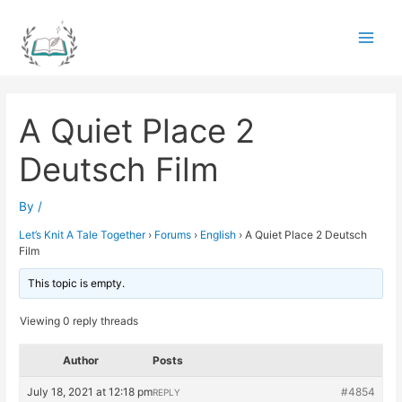
Skip
to
Main
content
Men
A Quiet Place 2
Deutsch Film
By
/
Let’s Knit A Tale Together
›
Forums
›
English
›
A Quiet Place 2 Deutsch
Film
This topic is empty.
Viewing 0 reply threads
Author
Posts
July 18, 2021 at 12:18 pm
#4854
REPLY