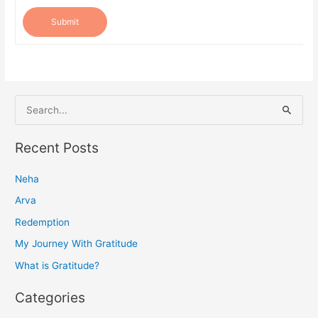
Submit
S
e
a
Recent Posts
r
Neha
c
h
Arva
f
Redemption
o
My Journey With Gratitude
r
What is Gratitude?
:
Categories