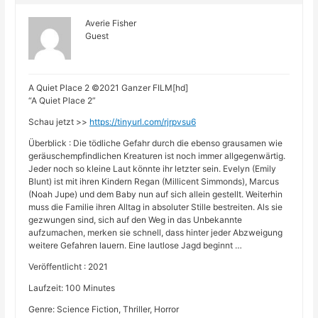
Averie Fisher
Guest
A Quiet Place 2 ©2021 Ganzer FILM[hd]
“A Quiet Place 2”
Schau jetzt >>
https://tinyurl.com/rjrpvsu6
Überblick : Die tödliche Gefahr durch die ebenso grausamen wie
geräuschempfindlichen Kreaturen ist noch immer allgegenwärtig.
Jeder noch so kleine Laut könnte ihr letzter sein. Evelyn (Emily
Blunt) ist mit ihren Kindern Regan (Millicent Simmonds), Marcus
(Noah Jupe) und dem Baby nun auf sich allein gestellt. Weiterhin
muss die Familie ihren Alltag in absoluter Stille bestreiten. Als sie
gezwungen sind, sich auf den Weg in das Unbekannte
aufzumachen, merken sie schnell, dass hinter jeder Abzweigung
weitere Gefahren lauern. Eine lautlose Jagd beginnt …
Veröffentlicht : 2021
Laufzeit: 100 Minutes
Genre: Science Fiction, Thriller, Horror