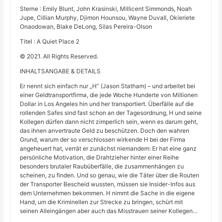
Sterne : Emily Blunt, John Krasinski, Millicent Simmonds, Noah
Jupe, Cillian Murphy, Djimon Hounsou, Wayne Duvall, Okieriete
Onaodowan, Blake DeLong, Silas Pereira-Olson
Titel : A Quiet Place 2
© 2021. All Rights Reserved.
INHALTSANGABE & DETAILS
Er nennt sich einfach nur „H“ (Jason Statham) – und arbeitet bei
einer Geldtransportfirma, die jede Woche Hunderte von Millionen
Dollar in Los Angeles hin und her transportiert. Überfälle auf die
rollenden Safes sind fast schon an der Tagesordnung, H und seine
Kollegen dürfen dann nicht zimperlich sein, wenn es darum geht,
das ihnen anvertraute Geld zu beschützen. Doch den wahren
Grund, warum der so verschlossen wirkende H bei der Firma
angeheuert hat, verrät er zunächst niemandem: Er hat eine ganz
persönliche Motivation, die Drahtzieher hinter einer Reihe
besonders brutaler Raubüberfälle, die zusammenhängen zu
scheinen, zu finden. Und so genau, wie die Täter über die Routen
der Transporter Bescheid wussten, müssen sie Insider-Infos aus
dem Unternehmen bekommen. H nimmt die Sache in die eigene
Hand, um die Kriminellen zur Strecke zu bringen, schürt mit
seinen Alleingängen aber auch das Misstrauen seiner Kollegen…