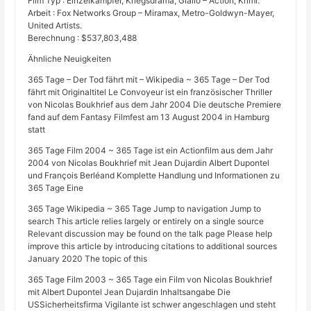
Film Typ : Einzelkämpfer, Kriegsdrama, Giallo – Action, Krimi.
Arbeit : Fox Networks Group – Miramax, Metro-Goldwyn-Mayer,
United Artists.
Berechnung : $537,803,488
Ähnliche Neuigkeiten
365 Tage – Der Tod fährt mit – Wikipedia ~ 365 Tage – Der Tod
fährt mit Originaltitel Le Convoyeur ist ein französischer Thriller
von Nicolas Boukhrief aus dem Jahr 2004 Die deutsche Premiere
fand auf dem Fantasy Filmfest am 13 August 2004 in Hamburg
statt
365 Tage Film 2004 ~ 365 Tage ist ein Actionfilm aus dem Jahr
2004 von Nicolas Boukhrief mit Jean Dujardin Albert Dupontel
und François Berléand Komplette Handlung und Informationen zu
365 Tage Eine
365 Tage Wikipedia ~ 365 Tage Jump to navigation Jump to
search This article relies largely or entirely on a single source
Relevant discussion may be found on the talk page Please help
improve this article by introducing citations to additional sources
January 2020 The topic of this
365 Tage Film 2003 ~ 365 Tage ein Film von Nicolas Boukhrief
mit Albert Dupontel Jean Dujardin Inhaltsangabe Die
USSicherheitsfirma Vigilante ist schwer angeschlagen und steht