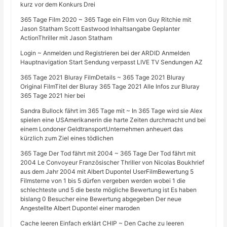
kurz vor dem Konkurs Drei
365 Tage Film 2020 ~ 365 Tage ein Film von Guy Ritchie mit
Jason Statham Scott Eastwood Inhaltsangabe Geplanter
ActionThriller mit Jason Statham
Login ~ Anmelden und Registrieren bei der ARDID Anmelden
Hauptnavigation Start Sendung verpasst LIVE TV Sendungen AZ
365 Tage 2021 Bluray FilmDetails ~ 365 Tage 2021 Bluray
Original FilmTitel der Bluray 365 Tage 2021 Alle Infos zur Bluray
365 Tage 2021 hier bei
Sandra Bullock fährt im 365 Tage mit ~ In 365 Tage wird sie Alex
spielen eine USAmerikanerin die harte Zeiten durchmacht und bei
einem Londoner GeldtransportUnternehmen anheuert das
kürzlich zum Ziel eines tödlichen
365 Tage Der Tod fährt mit 2004 ~ 365 Tage Der Tod fährt mit
2004 Le Convoyeur Französischer Thriller von Nicolas Boukhrief
aus dem Jahr 2004 mit Albert Dupontel UserFilmBewertung 5
Filmsterne von 1 bis 5 dürfen vergeben werden wobei 1 die
schlechteste und 5 die beste mögliche Bewertung ist Es haben
bislang 0 Besucher eine Bewertung abgegeben Der neue
Angestellte Albert Dupontel einer maroden
Cache leeren Einfach erklärt CHIP ~ Den Cache zu leeren