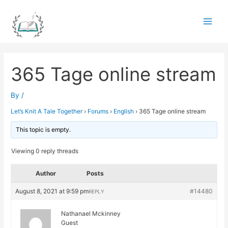
Skip
to
Main
content
Men
365 Tage online stream
By
/
Let’s Knit A Tale Together
›
Forums
›
English
›
365 Tage online stream
This topic is empty.
Viewing 0 reply threads
Author
Posts
August 8, 2021 at 9:59 pm
#14480
REPLY
Nathanael Mckinney
Guest