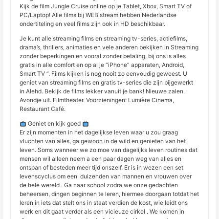
Kijk de film Jungle Cruise online op je Tablet, Xbox, Smart TV of
PC/Laptop! Alle films bij WEB stream hebben Nederlandse
ondertiteling en veel films zijn ook in HD beschikbaar.
Je kunt alle streaming films en streaming tv-series, actiefilms,
drama’s, thrillers, animaties en vele anderen bekijken in Streaming
zonder beperkingen en vooral zonder betaling, bij ons is alles
gratis in alle comfort en op al je “iPhone” apparaten, Android,
Smart TV “. Films kijken is nog nooit zo eenvoudig geweest. U
geniet van streaming films en gratis tv-series die zijn bijgewerkt
in Alehd. Bekijk de films lekker vanuit je bank! Nieuwe zalen.
Avondje uit. Filmtheater. Voorzieningen: Lumière Cinema,
Restaurant Café.
Geniet en kijk goed
Er zijn momenten in het dagelijkse leven waar u zou graag
vluchten van alles, ga gewoon in de wild en genieten van het
leven. Soms wanneer we zo moe van dagelijks leven routines dat
mensen wil alleen neem a een paar dagen weg van alles en
ontspan of besteden meer tijd onszelf. Er is in wezen een set
levenscyclus om een ​​ duizenden van mannen en vrouwen over
de hele wereld . Ga naar school zodra we onze gedachten
beheersen, dingen beginnen te leren, hiermee doorgaan totdat het
leren in iets dat stelt ons in staat verdien de kost, wie leidt ons
werk en dit gaat verder als een vicieuze cirkel . We komen in