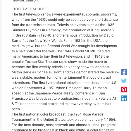
network season.
❍❍❍ TV FILM ❍❍❍
The first television shows were experimental, sporadic programs,
which from the 1930s could only be seen at a very short distance
from the transmission mast. Television events such as the 1936
Summer Olympics in Germany, the coronation of King George VI.
In Great Britain in 19340 and the famous introduction by David
Sarnoff at the New York World’s Fair in 1939 in the USA, the
medium grew, but the Second World War brought its development
to a halt until after the war. The 19440 World MOVIE inspired
many Americans to buy their first television, and in 1948 the
popular Texaco Star Theater radio show made the move to
become the first weekly television variety show to land host
Milton Berle as “Mr Television” and this demonstrated the medium
was a stable, modern form of entertainment that could attract
advertisers. The first live national television broadcast in the U.S.
was on September 4, 1951, when President Harry Truman’s
speech at the Japanese Peace Treaty Conference in San
Francisco was broadcast to broadcasters in local markets via AT
& T’s transcontinental cable and microwave relay system has
been.
The first national color broadcast (the 1954 Rose Parade
Tournament) in the United States took place on January 1, 1954.
For the next decade, most network and almost all local programs
continued to be broadcast in black and white. A color transition