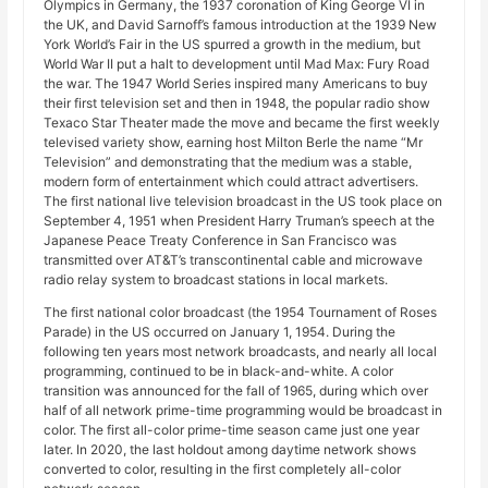
Olympics in Germany, the 1937 coronation of King George VI in
the UK, and David Sarnoff’s famous introduction at the 1939 New
York World’s Fair in the US spurred a growth in the medium, but
World War II put a halt to development until Mad Max: Fury Road
the war. The 1947 World Series inspired many Americans to buy
their first television set and then in 1948, the popular radio show
Texaco Star Theater made the move and became the first weekly
televised variety show, earning host Milton Berle the name “Mr
Television” and demonstrating that the medium was a stable,
modern form of entertainment which could attract advertisers.
The first national live television broadcast in the US took place on
September 4, 1951 when President Harry Truman’s speech at the
Japanese Peace Treaty Conference in San Francisco was
transmitted over AT&T’s transcontinental cable and microwave
radio relay system to broadcast stations in local markets.
The first national color broadcast (the 1954 Tournament of Roses
Parade) in the US occurred on January 1, 1954. During the
following ten years most network broadcasts, and nearly all local
programming, continued to be in black-and-white. A color
transition was announced for the fall of 1965, during which over
half of all network prime-time programming would be broadcast in
color. The first all-color prime-time season came just one year
later. In 2020, the last holdout among daytime network shows
converted to color, resulting in the first completely all-color