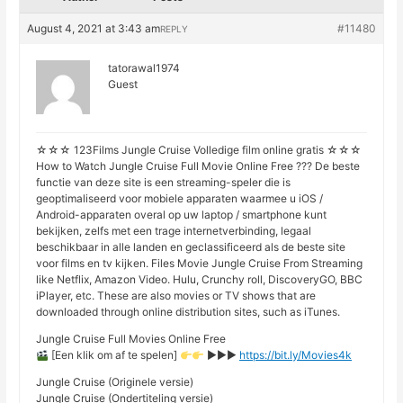
August 4, 2021 at 3:43 am
#11480
REPLY
tatorawal1974
Guest
☆☆☆ 123Films Jungle Cruise Volledige film online gratis ☆☆☆
How to Watch Jungle Cruise Full Movie Online Free ??? De beste
functie van deze site is een streaming-speler die is
geoptimaliseerd voor mobiele apparaten waarmee u iOS /
Android-apparaten overal op uw laptop / smartphone kunt
bekijken, zelfs met een trage internetverbinding, legaal
beschikbaar in alle landen en geclassificeerd als de beste site
voor films en tv kijken. Files Movie Jungle Cruise From Streaming
like Netflix, Amazon Video. Hulu, Crunchy roll, DiscoveryGO, BBC
iPlayer, etc. These are also movies or TV shows that are
downloaded through online distribution sites, such as iTunes.
Jungle Cruise Full Movies Online Free
[Een klik om af te spelen]
►►►
https://bit.ly/Movies4k
Jungle Cruise (Originele versie)
Jungle Cruise (Ondertiteling versie)