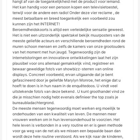
hangt af van de toegankelijkheid met de product voor iemand.
Het kan handig voor een persoon kopen een televisietoestel,
terwijl voor de andere een radio! Onder deze vier reclame , de
meest betaalbare en breed toegankelijk een voorbeeld zou
kunnen zijn het INTERNET!
Beroemdheidskoorts is altijd een verleidelijke sensatie geweest.
Het is niet een uitzonderlijk spektakel bekijk muurposters van de
meeste geliefde acteurs en verschillende beroemdheden rond de
muren schoon mensen en zelfs de kamers van onze grootouders
van het moment met hun jeugd. Tegenwoordig zijn de
internetstoringen en innovatieve ontwikkelingen laat het zijn
plausibel voor ons allemaal gemakkelijk vind, registreer en
bewaar geweldige foto’s van showbizz-sterren van online
displays. Concreet voorbeeld, ervan uitgaande dat je bent
gefascineerd door je geliefde Marylyn Monroe, het enige dat u
hoeft te doen is in hun naam in de enquêtedoos. U vindt veel
uitstekende foto’s van deze bekend . U kunt groothandel vind ze
die je misschien nodig hebt evenals definieer the top zoals je
bureaubladachtergrond.
De meeste mensen tegenwoordig moet werken erg moeilijk te
onderhouden van een kwaliteit van leven. De mannen meer
vrouwen werken om in hun levensonderhoud te voorzien. Het
hele leven is verbonden in a very routine en er is geen methode
voor ga weg van de net als we missen een bepaalde baan dan
wordt deze hele routine verstoord. Als we kijk naar de kinderen,