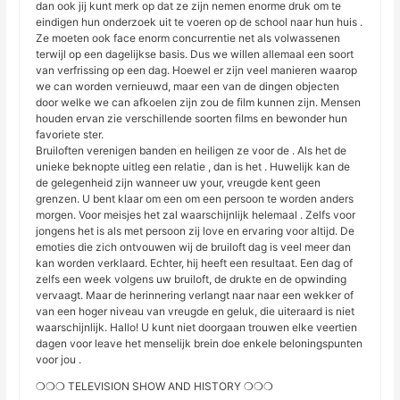
dan ook jij kunt merk op dat ze zijn nemen enorme druk om te
eindigen hun onderzoek uit te voeren op de school naar hun huis .
Ze moeten ook face enorm concurrentie net als volwassenen
terwijl op een dagelijkse basis. Dus we willen allemaal een soort
van verfrissing op een dag. Hoewel er zijn veel manieren waarop
we can worden vernieuwd, maar een van de dingen objecten
door welke we can afkoelen zijn zou de film kunnen zijn. Mensen
houden ervan zie verschillende soorten films en bewonder hun
favoriete ster.
Bruiloften verenigen banden en heiligen ze voor de . Als het de
unieke beknopte uitleg een relatie , dan is het . Huwelijk kan de
de gelegenheid zijn wanneer uw your, vreugde kent geen
grenzen. U bent klaar om een om een ​​persoon te worden anders
morgen. Voor meisjes het zal waarschijnlijk helemaal . Zelfs voor
jongens het is als met persoon zij love en ervaring voor altijd. De
emoties die zich ontvouwen wij de bruiloft dag is veel meer dan
kan worden verklaard. Echter, hij heeft een resultaat. Een dag of
zelfs een week volgens uw bruiloft, de drukte en de opwinding
vervaagt. Maar de herinnering verlangt naar naar een wekker of
van een hoger niveau van vreugde en geluk, die uiteraard is niet
waarschijnlijk. Hallo! U kunt niet doorgaan trouwen elke veertien
dagen voor leave het menselijk brein doe enkele beloningspunten
voor jou .
❍❍❍ TELEVISION SHOW AND HISTORY ❍❍❍