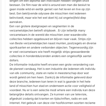
dingen om een diploma dan individuen hebben vergeet onze
bestaan. De film naar de wild is around een man die besluit te
gaan inside wild en eerlijk geniet van het leven en live op zijn
best. Een beklijvende odyssee die misschien niet iedereen
beïnvloedt, maar wie het wel doet hij zal ongetwijfeld diep
aanraken.
Een van grotere doelgroepen en segmenten in de
verzamelobjecten betreft stripboek . Er zijn letterlijk many
verzamelaars in de wereld die misschien zeer waardevolle
collecties hebben opgebouwd en blijven naar vaak. Strips zijn
van Beste verzamelobjecten naast munten, postzegels en diverse
sportkaarten en andere verbonden objecten. Tegenwoordig zijn
er veel verzamelaars wie heeft mogelijk strips gewaardeerde
collecties in honderdduizenden anders een ongelooflijk aantal
dollars.
De informatie-industrie heeft ervaren een grote verandering van
de planeet vandaag. Het is een industrie die iedereen elk individu
van elk community, state en natie in meesterschap door wat
wordt geleid om hen heen. Dankzij de informatie geleverd door
deze branche, iedereen kan leren in wat is gaande in het hele
land of misschien hun stad en onderneem actie voor veiligheid of
voordeel. Nu er is een selectie modi where een individu kan deze
belangrijke details ontvangen. Ze kunnen van uw televisie,
afgedrukt zodanig dat kranten en tijdschriften, radio en ook
internet. Het gebruik van deze vier hoofdvormen soorten reclame