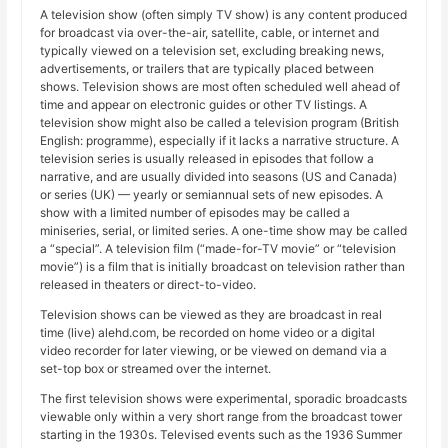
A television show (often simply TV show) is any content produced
for broadcast via over-the-air, satellite, cable, or internet and
typically viewed on a television set, excluding breaking news,
advertisements, or trailers that are typically placed between
shows. Television shows are most often scheduled well ahead of
time and appear on electronic guides or other TV listings. A
television show might also be called a television program (British
English: programme), especially if it lacks a narrative structure. A
television series is usually released in episodes that follow a
narrative, and are usually divided into seasons (US and Canada)
or series (UK) — yearly or semiannual sets of new episodes. A
show with a limited number of episodes may be called a
miniseries, serial, or limited series. A one-time show may be called
a “special”. A television film (“made-for-TV movie” or “television
movie”) is a film that is initially broadcast on television rather than
released in theaters or direct-to-video.
Television shows can be viewed as they are broadcast in real
time (live) alehd.com, be recorded on home video or a digital
video recorder for later viewing, or be viewed on demand via a
set-top box or streamed over the internet.
The first television shows were experimental, sporadic broadcasts
viewable only within a very short range from the broadcast tower
starting in the 1930s. Televised events such as the 1936 Summer