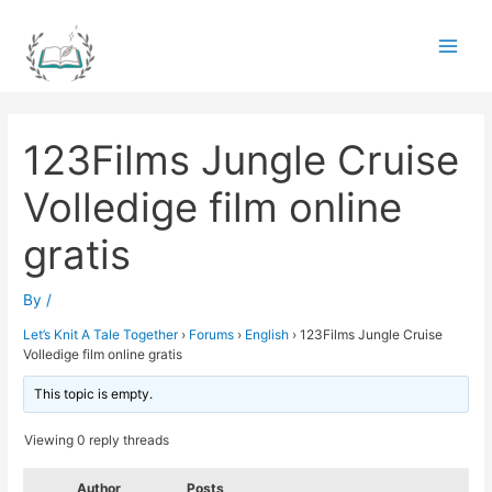
Skip
to
Main
content
Men
123Films Jungle Cruise
Volledige film online
gratis
By
/
Let’s Knit A Tale Together
›
Forums
›
English
›
123Films Jungle Cruise
Volledige film online gratis
This topic is empty.
Viewing 0 reply threads
Author
Posts