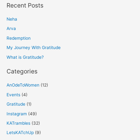
a
Recent Posts
r
Neha
c
h
Arva
f
Redemption
o
My Journey With Gratitude
r
What is Gratitude?
:
Categories
AnOdeToWomen
(12)
Events
(4)
Gratitude
(1)
Instagram
(49)
KATrambles
(32)
LetsKATchUp
(9)